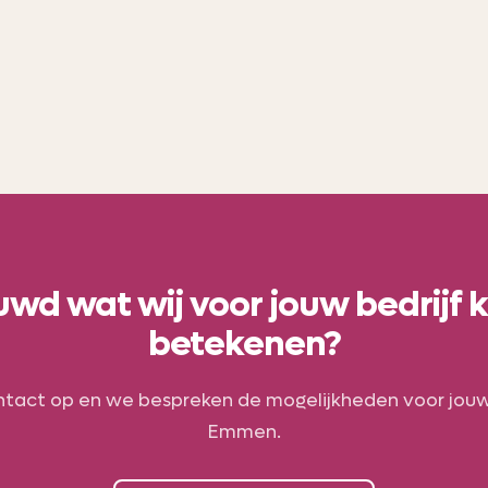
Via gerichte campagnes op Meta en een
media aanwezigheid vergroten we de z
van Vebu in Emmen en de regio Drenthe
wd wat wij voor jouw bedrijf
betekenen?
act op en we bespreken de mogelijkheden voor jouw 
Emmen.