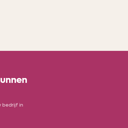
 sterke social
ichtbaarheid
.
 kunnen
bedrijf in