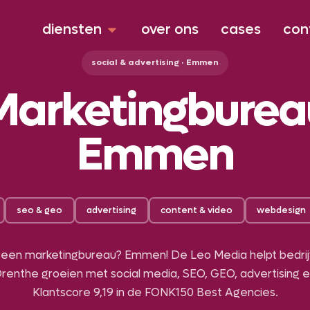
diensten
over ons
cases
con
social & advertising · Emmen
Marketingburea
Emmen
seo & geo
advertising
content & video
webdesign
 een marketingbureau? Emmen! De Leo Media helpt bedri
Drenthe groeien met social media, SEO, GEO, advertising 
Klantscore 9,
19
in de FONK150 Best Agencies.