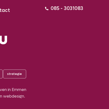
085 - 3031083
tact
u
strategie
jven in Emmen
en webdesign.