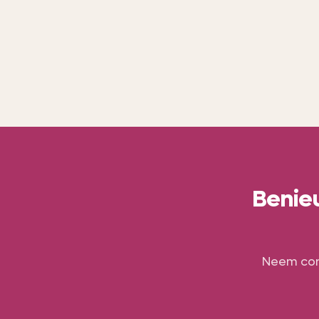
vebu.nl →
Benieu
Neem cont