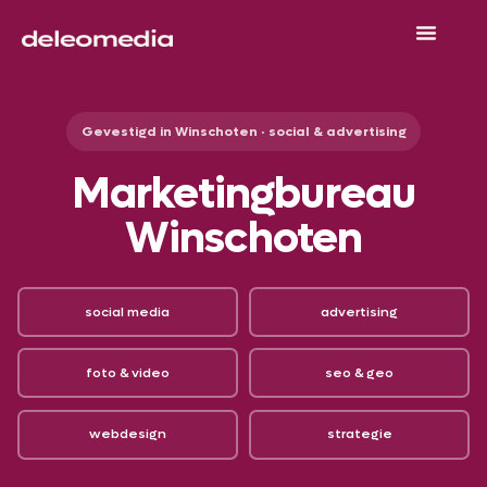
Gevestigd in Winschoten · social & advertising
Marketingbureau
Winschoten
social media
advertising
foto & video
seo & geo
webdesign
strategie